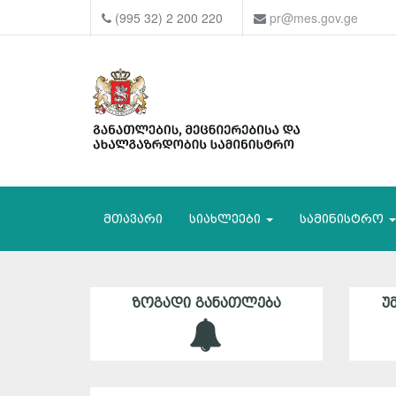
(995 32) 2 200 220
pr@mes.gov.ge
მთავარი
სიახლეები
სამინისტრო
ᲖᲝᲒᲐᲓᲘ ᲒᲐᲜᲐᲗᲚᲔᲑᲐ
Უ