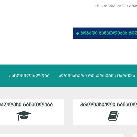
სასარგებლო ბმუ
ზოგადი განათლების რე
კანონმდებლობა
ადამიანური რესურსების მართვა
ᲛᲐᲦᲚᲔᲡᲘ ᲒᲐᲜᲐᲗᲚᲔᲑᲐ
ᲞᲠᲝᲤᲔᲡᲘᲣᲚᲘ ᲒᲐᲜᲐᲗᲚ