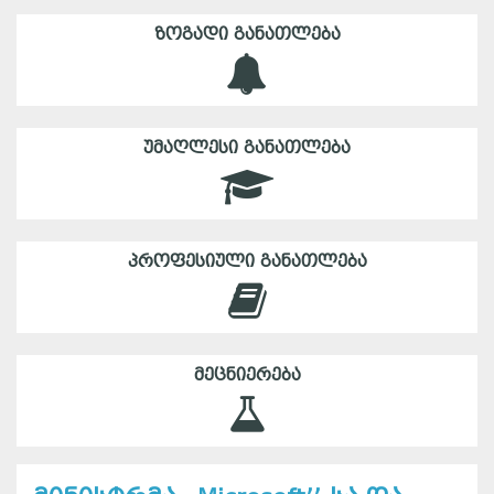
ᲖᲝᲒᲐᲓᲘ ᲒᲐᲜᲐᲗᲚᲔᲑᲐ
ᲣᲛᲐᲦᲚᲔᲡᲘ ᲒᲐᲜᲐᲗᲚᲔᲑᲐ
ᲞᲠᲝᲤᲔᲡᲘᲣᲚᲘ ᲒᲐᲜᲐᲗᲚᲔᲑᲐ
ᲛᲔᲪᲜᲘᲔᲠᲔᲑᲐ