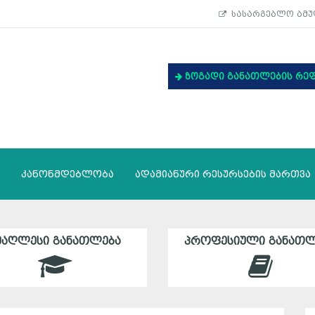
სასარგებლო ბმუ
ზოგადი განათლების რე
კანონმდებლობა
ადამიანური რესურსების მართვა
ᲛᲐᲦᲚᲔᲡᲘ ᲒᲐᲜᲐᲗᲚᲔᲑᲐ
ᲞᲠᲝᲤᲔᲡᲘᲣᲚᲘ ᲒᲐᲜᲐᲗᲚ