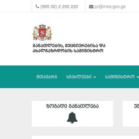
(995 32) 2 200 220
pr@mes.gov.ge
მთავარი
სიახლეები
სამინისტრო
ᲖᲝᲒᲐᲓᲘ ᲒᲐᲜᲐᲗᲚᲔᲑᲐ
Უ