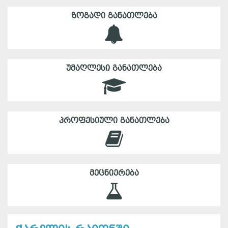
ᲖᲝᲒᲐᲓᲘ ᲒᲐᲜᲐᲗᲚᲔᲑᲐ
ᲣᲛᲐᲦᲚᲔᲡᲘ ᲒᲐᲜᲐᲗᲚᲔᲑᲐ
ᲞᲠᲝᲤᲔᲡᲘᲣᲚᲘ ᲒᲐᲜᲐᲗᲚᲔᲑᲐ
ᲛᲔᲪᲜᲘᲔᲠᲔᲑᲐ