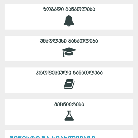
ᲖᲝᲒᲐᲓᲘ ᲒᲐᲜᲐᲗᲚᲔᲑᲐ
ᲣᲛᲐᲦᲚᲔᲡᲘ ᲒᲐᲜᲐᲗᲚᲔᲑᲐ
ᲞᲠᲝᲤᲔᲡᲘᲣᲚᲘ ᲒᲐᲜᲐᲗᲚᲔᲑᲐ
ᲛᲔᲪᲜᲘᲔᲠᲔᲑᲐ