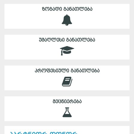
ᲖᲝᲒᲐᲓᲘ ᲒᲐᲜᲐᲗᲚᲔᲑᲐ
ᲣᲛᲐᲦᲚᲔᲡᲘ ᲒᲐᲜᲐᲗᲚᲔᲑᲐ
ᲞᲠᲝᲤᲔᲡᲘᲣᲚᲘ ᲒᲐᲜᲐᲗᲚᲔᲑᲐ
ᲛᲔᲪᲜᲘᲔᲠᲔᲑᲐ