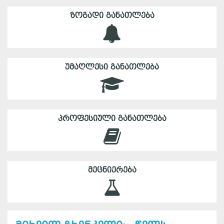
ᲖᲝᲒᲐᲓᲘ ᲒᲐᲜᲐᲗᲚᲔᲑᲐ
ᲣᲛᲐᲦᲚᲔᲡᲘ ᲒᲐᲜᲐᲗᲚᲔᲑᲐ
ᲞᲠᲝᲤᲔᲡᲘᲣᲚᲘ ᲒᲐᲜᲐᲗᲚᲔᲑᲐ
ᲛᲔᲪᲜᲘᲔᲠᲔᲑᲐ