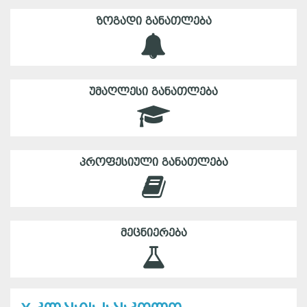
ᲖᲝᲒᲐᲓᲘ ᲒᲐᲜᲐᲗᲚᲔᲑᲐ
ᲣᲛᲐᲦᲚᲔᲡᲘ ᲒᲐᲜᲐᲗᲚᲔᲑᲐ
ᲞᲠᲝᲤᲔᲡᲘᲣᲚᲘ ᲒᲐᲜᲐᲗᲚᲔᲑᲐ
ᲛᲔᲪᲜᲘᲔᲠᲔᲑᲐ