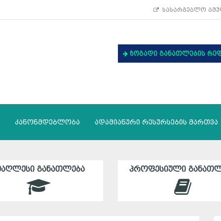
სასარგებლო ბმუ
ზოგადი განათლების რე
კანონმდებლობა
ადამიანური რესურსების მართვა
ᲛᲐᲦᲚᲔᲡᲘ ᲒᲐᲜᲐᲗᲚᲔᲑᲐ
ᲞᲠᲝᲤᲔᲡᲘᲣᲚᲘ ᲒᲐᲜᲐᲗᲚ