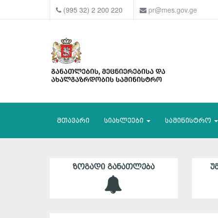
(995 32) 2 200 220
pr@mes.gov.ge
მთავარი
სიახლეები
სამინისტრო
ᲖᲝᲒᲐᲓᲘ ᲒᲐᲜᲐᲗᲚᲔᲑᲐ
Უ