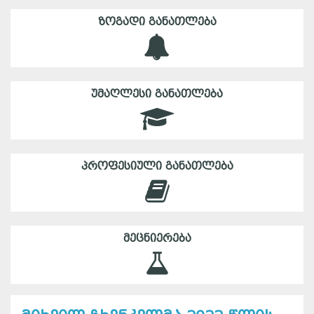
ᲖᲝᲒᲐᲓᲘ ᲒᲐᲜᲐᲗᲚᲔᲑᲐ
ᲣᲛᲐᲦᲚᲔᲡᲘ ᲒᲐᲜᲐᲗᲚᲔᲑᲐ
ᲞᲠᲝᲤᲔᲡᲘᲣᲚᲘ ᲒᲐᲜᲐᲗᲚᲔᲑᲐ
ᲛᲔᲪᲜᲘᲔᲠᲔᲑᲐ