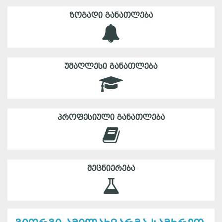
ᲖᲝᲒᲐᲓᲘ ᲒᲐᲜᲐᲗᲚᲔᲑᲐ
ᲣᲛᲐᲦᲚᲔᲡᲘ ᲒᲐᲜᲐᲗᲚᲔᲑᲐ
ᲞᲠᲝᲤᲔᲡᲘᲣᲚᲘ ᲒᲐᲜᲐᲗᲚᲔᲑᲐ
ᲛᲔᲪᲜᲘᲔᲠᲔᲑᲐ