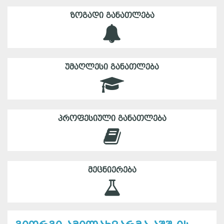
ᲖᲝᲒᲐᲓᲘ ᲒᲐᲜᲐᲗᲚᲔᲑᲐ
ᲣᲛᲐᲦᲚᲔᲡᲘ ᲒᲐᲜᲐᲗᲚᲔᲑᲐ
ᲞᲠᲝᲤᲔᲡᲘᲣᲚᲘ ᲒᲐᲜᲐᲗᲚᲔᲑᲐ
ᲛᲔᲪᲜᲘᲔᲠᲔᲑᲐ