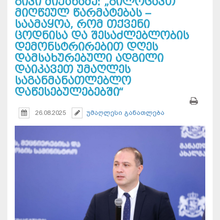
გივი მიქანაძე: „გილოცავთ
მიღწეულ წარმატებას –
საამაყოა, რომ თქვენი
ცოდნისა და შესაძლებლობის
დემონსტრირებით დღეს
დამსახურებული ადგილი
დაიკავეთ უმაღლეს
საგანმანათლებლო
დაწესებულებებში“
26.08.2025
უმაღლესი განათლება