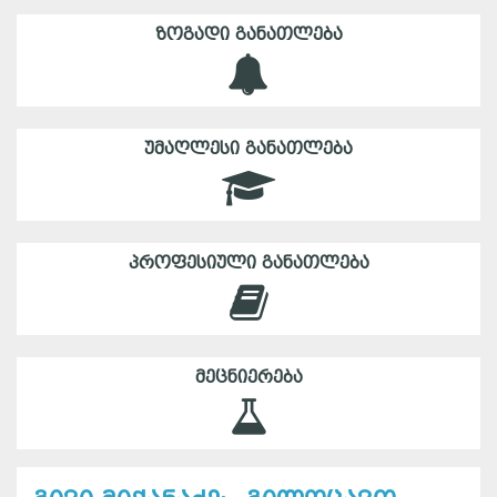
ᲖᲝᲒᲐᲓᲘ ᲒᲐᲜᲐᲗᲚᲔᲑᲐ
ᲣᲛᲐᲦᲚᲔᲡᲘ ᲒᲐᲜᲐᲗᲚᲔᲑᲐ
ᲞᲠᲝᲤᲔᲡᲘᲣᲚᲘ ᲒᲐᲜᲐᲗᲚᲔᲑᲐ
ᲛᲔᲪᲜᲘᲔᲠᲔᲑᲐ