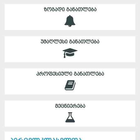
ᲖᲝᲒᲐᲓᲘ ᲒᲐᲜᲐᲗᲚᲔᲑᲐ
ᲣᲛᲐᲦᲚᲔᲡᲘ ᲒᲐᲜᲐᲗᲚᲔᲑᲐ
ᲞᲠᲝᲤᲔᲡᲘᲣᲚᲘ ᲒᲐᲜᲐᲗᲚᲔᲑᲐ
ᲛᲔᲪᲜᲘᲔᲠᲔᲑᲐ