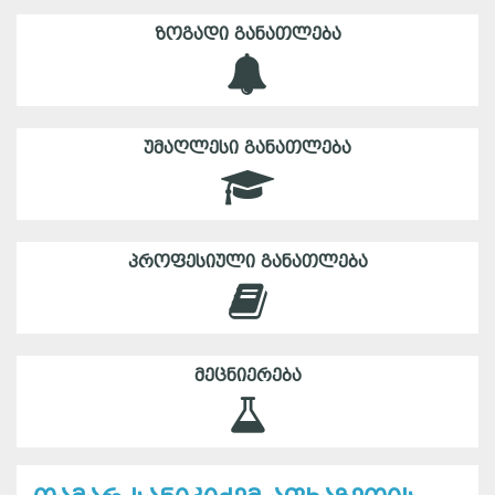
ᲖᲝᲒᲐᲓᲘ ᲒᲐᲜᲐᲗᲚᲔᲑᲐ
ᲣᲛᲐᲦᲚᲔᲡᲘ ᲒᲐᲜᲐᲗᲚᲔᲑᲐ
ᲞᲠᲝᲤᲔᲡᲘᲣᲚᲘ ᲒᲐᲜᲐᲗᲚᲔᲑᲐ
ᲛᲔᲪᲜᲘᲔᲠᲔᲑᲐ