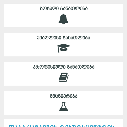
ᲖᲝᲒᲐᲓᲘ ᲒᲐᲜᲐᲗᲚᲔᲑᲐ
ᲣᲛᲐᲦᲚᲔᲡᲘ ᲒᲐᲜᲐᲗᲚᲔᲑᲐ
ᲞᲠᲝᲤᲔᲡᲘᲣᲚᲘ ᲒᲐᲜᲐᲗᲚᲔᲑᲐ
ᲛᲔᲪᲜᲘᲔᲠᲔᲑᲐ