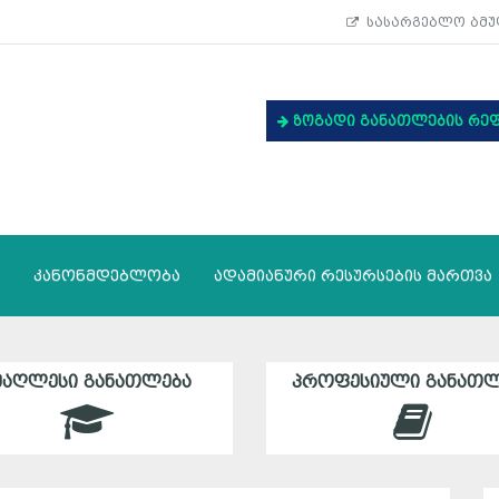
სასარგებლო ბმუ
ზოგადი განათლების რე
კანონმდებლობა
ადამიანური რესურსების მართვა
ᲛᲐᲦᲚᲔᲡᲘ ᲒᲐᲜᲐᲗᲚᲔᲑᲐ
ᲞᲠᲝᲤᲔᲡᲘᲣᲚᲘ ᲒᲐᲜᲐᲗᲚ