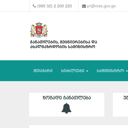
(995 32) 2 200 220
pr@mes.gov.ge
მთავარი
სიახლეები
სამინისტრო
ᲖᲝᲒᲐᲓᲘ ᲒᲐᲜᲐᲗᲚᲔᲑᲐ
Უ