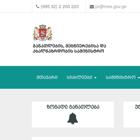
(995 32) 2 200 220
pr@mes.gov.ge
მთავარი
სიახლეები
სამინისტრო
ᲖᲝᲒᲐᲓᲘ ᲒᲐᲜᲐᲗᲚᲔᲑᲐ
Უ