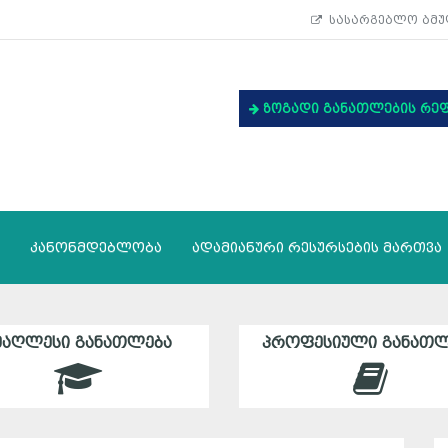
სასარგებლო ბმუ
ზოგადი განათლების რე
კანონმდებლობა
ადამიანური რესურსების მართვა
ᲛᲐᲦᲚᲔᲡᲘ ᲒᲐᲜᲐᲗᲚᲔᲑᲐ
ᲞᲠᲝᲤᲔᲡᲘᲣᲚᲘ ᲒᲐᲜᲐᲗᲚ