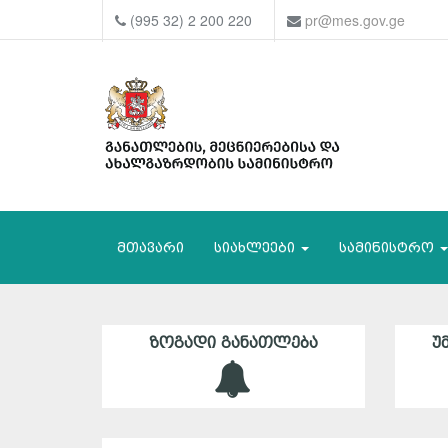
(995 32) 2 200 220
pr@mes.gov.ge
მთავარი
სიახლეები
სამინისტრო
ᲖᲝᲒᲐᲓᲘ ᲒᲐᲜᲐᲗᲚᲔᲑᲐ
Უ