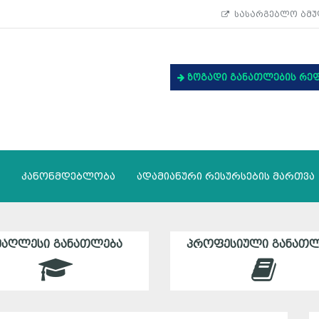
სასარგებლო ბმუ
ზოგადი განათლების რე
კანონმდებლობა
ადამიანური რესურსების მართვა
ᲛᲐᲦᲚᲔᲡᲘ ᲒᲐᲜᲐᲗᲚᲔᲑᲐ
ᲞᲠᲝᲤᲔᲡᲘᲣᲚᲘ ᲒᲐᲜᲐᲗᲚ