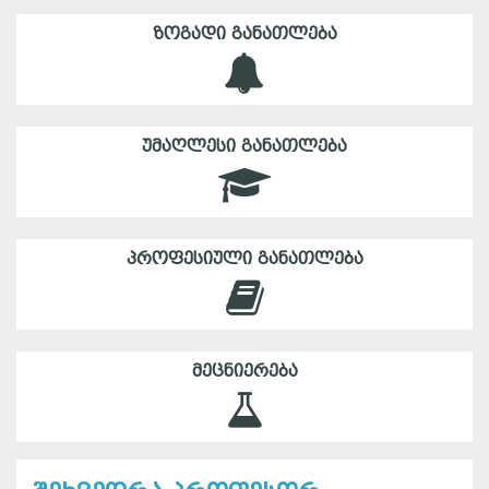
ᲖᲝᲒᲐᲓᲘ ᲒᲐᲜᲐᲗᲚᲔᲑᲐ
ᲣᲛᲐᲦᲚᲔᲡᲘ ᲒᲐᲜᲐᲗᲚᲔᲑᲐ
ᲞᲠᲝᲤᲔᲡᲘᲣᲚᲘ ᲒᲐᲜᲐᲗᲚᲔᲑᲐ
ᲛᲔᲪᲜᲘᲔᲠᲔᲑᲐ