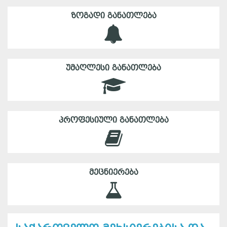
ᲖᲝᲒᲐᲓᲘ ᲒᲐᲜᲐᲗᲚᲔᲑᲐ
ᲣᲛᲐᲦᲚᲔᲡᲘ ᲒᲐᲜᲐᲗᲚᲔᲑᲐ
ᲞᲠᲝᲤᲔᲡᲘᲣᲚᲘ ᲒᲐᲜᲐᲗᲚᲔᲑᲐ
ᲛᲔᲪᲜᲘᲔᲠᲔᲑᲐ