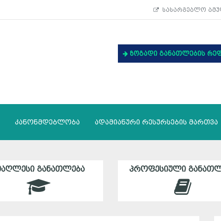
სასარგებლო ბმუ
ზოგადი განათლების რე
კანონმდებლობა
ადამიანური რესურსების მართვა
ᲛᲐᲦᲚᲔᲡᲘ ᲒᲐᲜᲐᲗᲚᲔᲑᲐ
ᲞᲠᲝᲤᲔᲡᲘᲣᲚᲘ ᲒᲐᲜᲐᲗᲚ