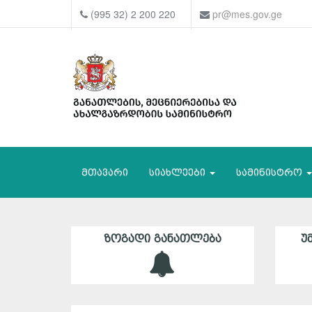
(995 32) 2 200 220
pr@mes.gov.ge
მთავარი
სიახლეები
სამინისტრო
ᲖᲝᲒᲐᲓᲘ ᲒᲐᲜᲐᲗᲚᲔᲑᲐ
Უ