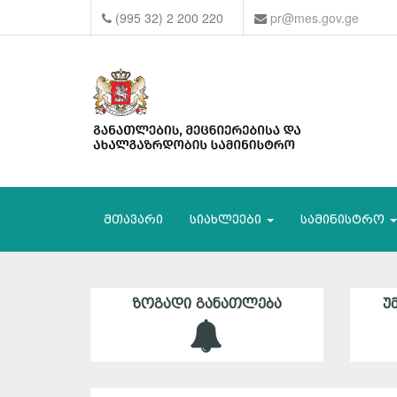
(995 32) 2 200 220
pr@mes.gov.ge
მთავარი
სიახლეები
სამინისტრო
ᲖᲝᲒᲐᲓᲘ ᲒᲐᲜᲐᲗᲚᲔᲑᲐ
Უ