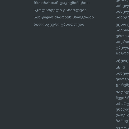
მზაობასთან დაკავშირებით
სახელ
სკოლამდელი განათლება
სახელ
სასკოლო მზაობის პროგრამა
სამაგ
ბილინგვური განათლება
უცხო 
საქარ
ერთია
საერთ
გავლი
გაგრძ
სტუდე
სსიპ 
სახელ
ეროვნ
გარეშ
მაღალ
შეჯიბ
სპორტ
უმაღლ
დაწეს
ჩარიც
ევროს