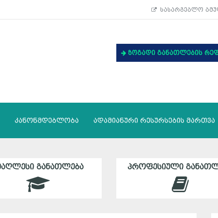
სასარგებლო ბმუ
ზოგადი განათლების რე
კანონმდებლობა
ადამიანური რესურსების მართვა
ᲛᲐᲦᲚᲔᲡᲘ ᲒᲐᲜᲐᲗᲚᲔᲑᲐ
ᲞᲠᲝᲤᲔᲡᲘᲣᲚᲘ ᲒᲐᲜᲐᲗᲚ