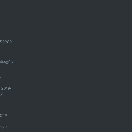
სახებ
ისტემა
ა
 2019-
“’
ესი
ალი