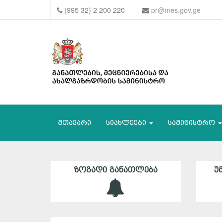
(995 32) 2 200 220
pr@mes.gov.ge
მთავარი
სიახლეები
სამინისტრო
ᲖᲝᲒᲐᲓᲘ ᲒᲐᲜᲐᲗᲚᲔᲑᲐ
Უ