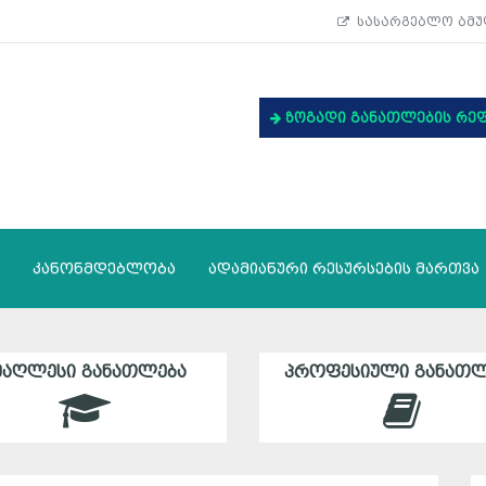
სასარგებლო ბმუ
ზოგადი განათლების რე
კანონმდებლობა
ადამიანური რესურსების მართვა
ᲛᲐᲦᲚᲔᲡᲘ ᲒᲐᲜᲐᲗᲚᲔᲑᲐ
ᲞᲠᲝᲤᲔᲡᲘᲣᲚᲘ ᲒᲐᲜᲐᲗᲚ