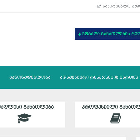
სასარგებლო ბმუ
ზოგადი განათლების რე
კანონმდებლობა
ადამიანური რესურსების მართვა
ᲛᲐᲦᲚᲔᲡᲘ ᲒᲐᲜᲐᲗᲚᲔᲑᲐ
ᲞᲠᲝᲤᲔᲡᲘᲣᲚᲘ ᲒᲐᲜᲐᲗᲚ