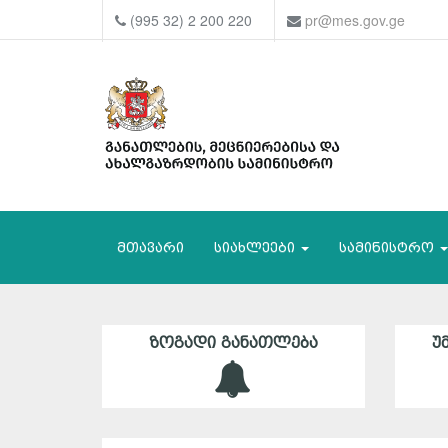
(995 32) 2 200 220
pr@mes.gov.ge
მთავარი
სიახლეები
სამინისტრო
ᲖᲝᲒᲐᲓᲘ ᲒᲐᲜᲐᲗᲚᲔᲑᲐ
Უ