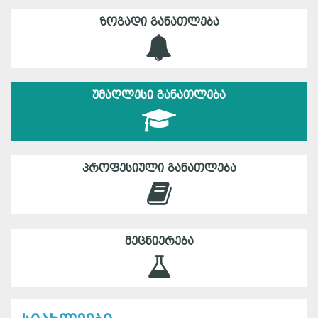
ᲖᲝᲒᲐᲓᲘ ᲒᲐᲜᲐᲗᲚᲔᲑᲐ
ᲣᲛᲐᲦᲚᲔᲡᲘ ᲒᲐᲜᲐᲗᲚᲔᲑᲐ
ᲞᲠᲝᲤᲔᲡᲘᲣᲚᲘ ᲒᲐᲜᲐᲗᲚᲔᲑᲐ
ᲛᲔᲪᲜᲘᲔᲠᲔᲑᲐ