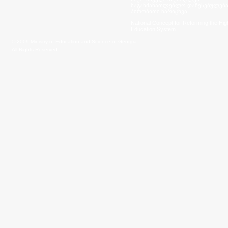
საგანმანათლებლო დაწესებულება
პირობითი ჩარიცხვა
National Concept for Reforming the Hig
Education System
© 2009 Ministry of Education and Science of Georgia.
All Rights Reserved.