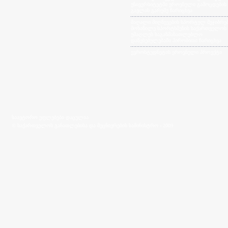
უნივერსიტეტში ეროვნული გამოცდების
გავლის გარეშე ჩარიცხვა
მაღალი მიღწევების სპორტულ შეჯიბრებ
მონაწილე სპორტსმენის საქართველოს
უმაღლეს საგანმანათლებლო
დაწესებულებაში პირობითი ჩარიცხვა
ევროსტუდნეტის ეროვნული პროექტი
საავტორო უფლებები დაცულია
© საქართველოს განათლებისა და მეცნიერების სამინისტრო - 2009