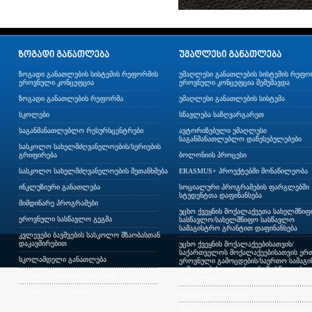
ზოგადი განათლების სისტემის რეფორმის
უმაღლესი განათლების სისტემის რეფო
ეროვნული კონცეფცია
ეროვნული კონცეფცია შემუშავდა
ზოგადი განათლების რეფორმა
უმაღლესი განათლების სისტემა
სკოლები
სწავლება საზღვარგარეთ
საგანმანათლებლო რესურსცენტრები
ავტორიზებული უმაღლესი
საგანმანათლებლო დაწესებულებები
სასკოლო სახელმძღვანელოების/სერიების
გრიფირება
ბოლონიის პროცესი
სასკოლო სახელმძღვანელოების შეთანხმება
ERASMUS+ პროექტებში მონაწილეობა
ინკლუზიური განათლება
სოციალური პროგრამების ფარგლებში
სტუდენტთა დაფინანსება
მიმდინარე პროგრამები
უცხო ქვეყნის მოქალაქეეთა სახელმწი
ეროვნული სასწავლო გეგმა
სასწავლო/სახელმწიფო სასწავლო
სამაგისტრო გრანტით დაფინანსება
კვლევები ბავშვების სასკოლო მზაობასთან
დაკავშირებით
უცხო ქვეყნის მოქალაქეებისათვის/
საქართველოს მოქალაქეებისათვის ერთ
სკოლამდელი განათლება
ეროვნული გამოცდების/საერთო სამაგ
გამოცდების გავლის გარეშე სწავლის
სასკოლო მზაობის პროგრამა
გაგრძელება
ბილინგვური განათლება
სტუდენტური ბარათი
სსიპ – საქართველოს სპორტის სახელმ